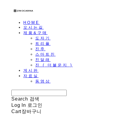
HOME
오시는길
제품&구매
도자기
트리플
진주
스마트진
진달래
진 ( 더블운지 )
게시판
자료실
동영상
Search
검색
Log In
로그인
Cart
장바구니