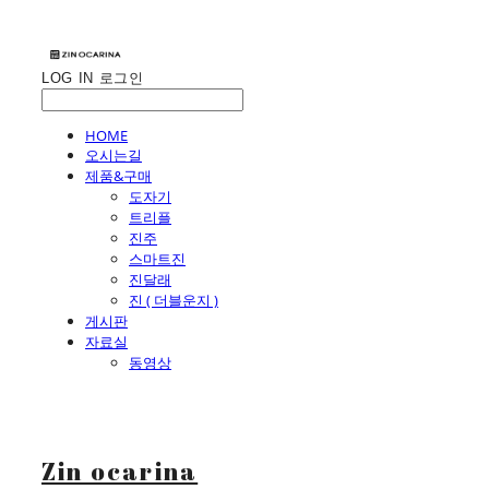
LOG IN
로그인
HOME
오시는길
제품&구매
도자기
트리플
진주
스마트진
진달래
진 ( 더블운지 )
게시판
자료실
동영상
Zin ocarina