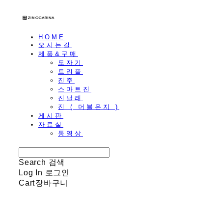
HOME
오시는길
제품&구매
도자기
트리플
진주
스마트진
진달래
진 ( 더블운지 )
게시판
자료실
동영상
Search
검색
Log In
로그인
Cart
장바구니