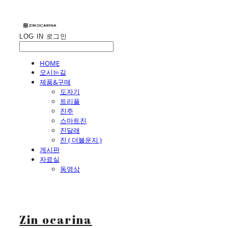
LOG IN
로그인
HOME
오시는길
제품&구매
도자기
트리플
진주
스마트진
진달래
진 ( 더블운지 )
게시판
자료실
동영상
Zin ocarina